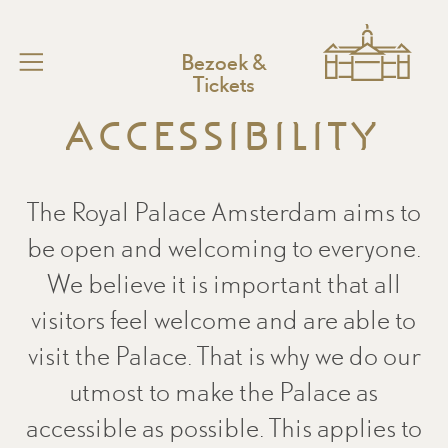
Bezoek &
Functionele cookies
Tickets
Deze cookies zorgen ervoor dat de website naar
HOME
behoren werkt. U kunt deze cookies niet uitzetten.
Accessibility
Bezoek
Cookies van derde partijen
Toegankelijk
Deze cookies kunnen geplaatst worden door derde
The Royal Palace Amsterdam aims to
partijen, zoals YouTube of Vimeo.
Doen in het Paleis
be open and welcoming to everyone.
Families en kinderen
Analytics cookies
We believe it is important that all
Deze niet-anonieme cookies stellen ons in staat om
Onderwijs
visitors feel welcome and are able to
gegevens over u te verzamelen, zodat we het
Over het Paleis
gebruik van de website kunnen meten en deze
visit the Palace. That is why we do our
Paleissymposium
kunnen verbeteren.
utmost to make the Palace as
Pers
Advertentie-cookies
accessible as possible. This applies to
Stichting
Deze cookie stellen onze advertentiepartners