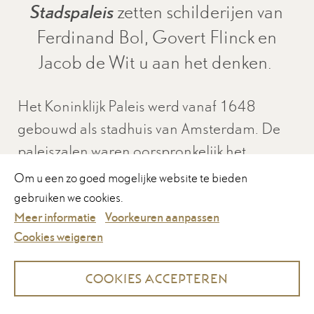
Stadspaleis
zetten schilderijen van
Vacature
(waaronder social media) in staat om doelgerichter
Ferdinand Bol, Govert Flinck en
informatie te kunnen aanbieden.
OPEN CALL
Jacob de Wit u aan het denken.
Contact
Als u onderdelen uitzet, werken sommige functies
Het Koninklijk Paleis werd vanaf 1648
binnen de website wellicht niet of niet goed. U kunt
Language
uw voorkeuren voor het plaatsen van cookies altijd
gebouwd als stadhuis van Amsterdam. De
nog aanpassen.
paleiszalen waren oorspronkelijk het
OPEN: 26 juni t/m 11 november
Meer informatie
Accepteer alles
domein van burgemeesters, raadsleden,
Om u een zo goed mogelijke website te bieden
rechters en vele andere ambtenaren van de
gebruiken we cookies.
Koop hier uw tickets.
Voorkeuren opslaan
stad. Op de schoorsteenmantels in hun
Meer informatie
Voorkeuren aanpassen
Cookies weigeren
kantoren waren unieke schilderijen te zien
van bekende en minder bekende
Cookies accepteren
meesterschilders.