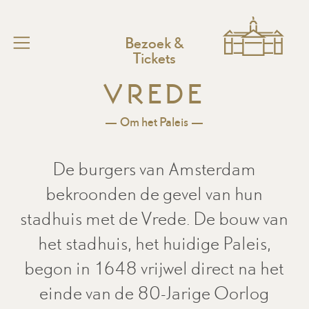
Bezoek &
Functionele cookies
Tickets
Deze cookies zorgen ervoor dat de website naar
HOME
behoren werkt. U kunt deze cookies niet uitzetten.
Vrede
Bezoek
Cookies van derde partijen
Om het Paleis
Toegankelijk
Deze cookies kunnen geplaatst worden door derde
partijen, zoals YouTube of Vimeo.
Doen in het Paleis
De burgers van Amsterdam
Families en kinderen
Analytics cookies
bekroonden de gevel van hun
Deze niet-anonieme cookies stellen ons in staat om
Onderwijs
stadhuis met de Vrede. De bouw van
gegevens over u te verzamelen, zodat we het
Over het Paleis
gebruik van de website kunnen meten en deze
het stadhuis, het huidige Paleis,
Paleissymposium
kunnen verbeteren.
begon in 1648 vrijwel direct na het
Pers
einde van de 80-Jarige Oorlog
Advertentie-cookies
Stichting
Deze cookie stellen onze advertentiepartners