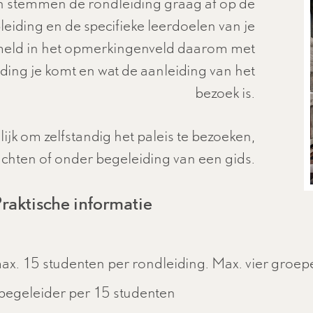
 stemmen de rondleiding graag af op de
eiding en de specifieke leerdoelen van je
meld in het opmerkingenveld daarom met
ding je komt en wat de aanleiding van het
bezoek is.
ijk om zelfstandig het paleis te bezoeken,
chten of onder begeleiding van een gids.
Cookies van de
raktische informatie
 naar behoren werkt. U kunt
Deze cookies kunnen ge
YouTube of Vimeo.
n
Advertentie-co
x. 15 studenten per rondleiding. Max. vier groepen
staat om gegevens over u te
Deze cookie stellen on
begeleider per 15 studenten
website kunnen meten en deze
in staat om doelgerich